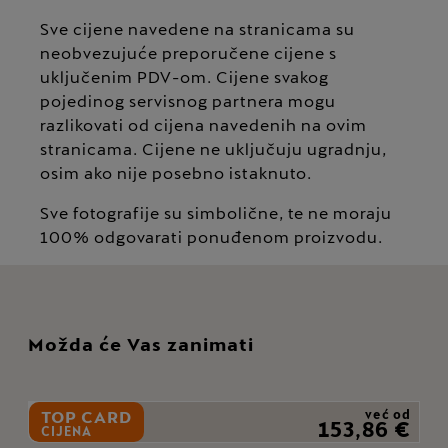
Sve cijene navedene na stranicama su
neobvezujuće preporučene cijene s
uključenim PDV-om. Cijene svakog
pojedinog servisnog partnera mogu
razlikovati od cijena navedenih na ovim
stranicama. Cijene ne uključuju ugradnju,
osim ako nije posebno istaknuto.
Sve fotografije su simbolične, te ne moraju
100% odgovarati ponuđenom proizvodu.
Možda će Vas zanimati
TOP CARD
već od
153,86 €
CIJENA