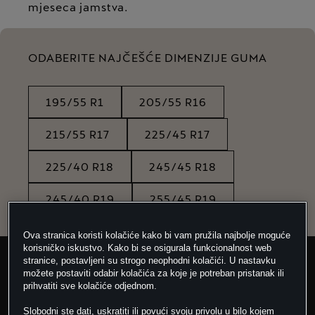
mjeseca jamstva.
ODABERITE NAJČEŠĆE DIMENZIJE GUMA
195/55 R1
205/55 R16
215/55 R17
225/45 R17
225/40 R18
245/45 R18
245/40 R19
255/45 R19
Ova stranica koristi kolačiće kako bi vam pružila najbolje moguće
korisničko iskustvo. Kako bi se osigurala funkcionalnost web
stranice, postavljeni su strogo neophodni kolačići. U nastavku
SEZONA
možete postaviti odabir kolačića za koje je potreban pristanak ili
prihvatiti sve kolačiće odjednom.
ŠIRINA
Slobodni ste dati, uskratiti ili povući svoju privolu u bilo kojem